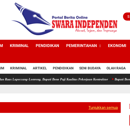
S
UM
KRIMINAL
PENDIDIKAN
PEMERINTAHAN
EKONOMI
UM
KRIMINAL
ARTIKEL
PENDIDIKAN
SENI BUDAYA
OLAH RAGA
apeccang-Lonrong, Bupati Bone Puji Kualitas Pekerjaan Kontraktor
Bupati Bone Resmik
Tunjukkan semua