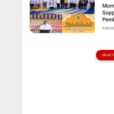
Mome
Sopp
Pemb
3/30/20
MUAT 