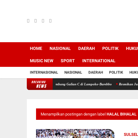
HOME
NASIONAL
DAERAH
POLITIK
HUK
MUSIC
NEW
SPORT
INTERNATIONAL
INTERNASIONAL
NASIONAL
DAERAH
POLITIK
HUK
BREAKING
ewas Tertimbun Longsoran Tambang Galian C di Lampoko-Barebbo
Resmikan Jalan Ruas L
NEWS
Menampilkan postingan dengan label
HALAL BIHALAL
SULSEL