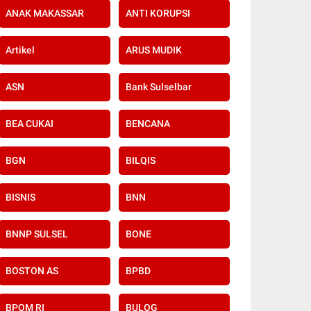
ANAK MAKASSAR
ANTI KORUPSI
Artikel
ARUS MUDIK
ASN
Bank Sulselbar
BEA CUKAI
BENCANA
BGN
BILQIS
BISNIS
BNN
BNNP SULSEL
BONE
BOSTON AS
BPBD
BPOM RI
BULOG