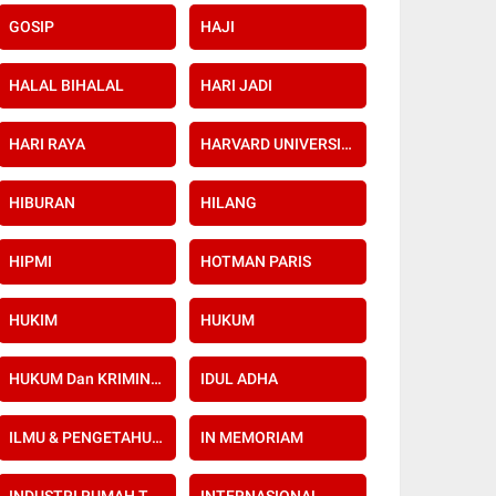
GOSIP
HAJI
HALAL BIHALAL
HARI JADI
HARI RAYA
HARVARD UNIVERSITY
HIBURAN
HILANG
HIPMI
HOTMAN PARIS
HUKIM
HUKUM
HUKUM Dan KRIMINAL
IDUL ADHA
ILMU & PENGETAHUAN
IN MEMORIAM
INDUSTRI RUMAH TANGGA
INTERNASIONAL