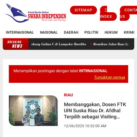
SITEMAP
CONT
INDEX
US
INTERNASIONAL
NASIONAL
DAERAH
POLITIK
HUKUM
KRIMI
BREAKING
n Longsoran Tambang Galian C di Lampoko-Barebbo
Resmikan Jalan Ruas Lapeccang-Lonr
NEWS
Menampilkan postingan dengan label
INTRNASIONAL
Tunjukkan semua
RIAU
Membanggakan, Dosen FTK
UIN Suska Riau Dr. Afdhal
Terpilih sebagai Visiting
Lecturer di Kazakhstan
12/06/2025 10:52:00 AM
Ternyata Putra Soppeng