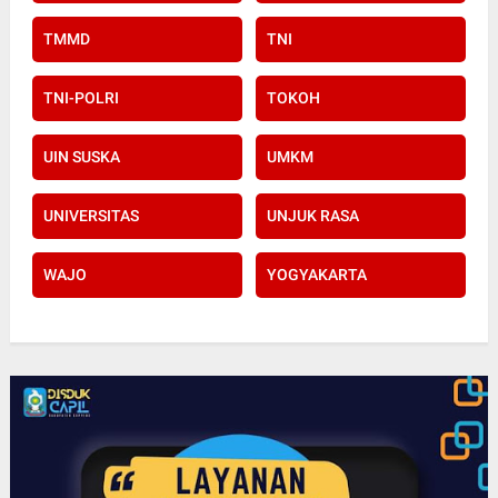
TMMD
TNI
TNI-POLRI
TOKOH
UIN SUSKA
UMKM
UNIVERSITAS
UNJUK RASA
WAJO
YOGYAKARTA