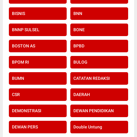
BISNIS
BNN
BNNP SULSEL
BONE
BOSTON AS
BPBD
BPOM RI
BULOG
BUMN
CATATAN REDAKSI
CSR
DAERAH
DEMONSTRASI
DEWAN PENDIDIKAN
DEWAN PERS
Double Untung