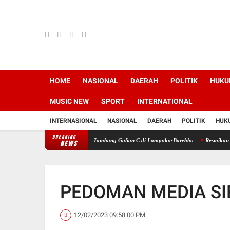
HOME
NASIONAL
DAERAH
POLITIK
HUK
MUSIC
NEW
SPORT
INTERNATIONAL
INTERNASIONAL
NASIONAL
DAERAH
POLITIK
HUK
BREAKING
r Tewas Tertimbun Longsoran Tambang Galian C di Lampoko-Barebbo
Resmikan Jalan Ru
NEWS
PEDOMAN MEDIA SI
12/02/2023 09:58:00 PM