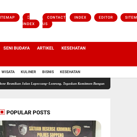
ITEMAP
CONTACT
INDEX
EDITOR
SITE
INDEX
US
SENI BUDAYA
ARTIKEL
KESEHATAN
WISATA
KULINER
BISNIS
KESEHATAN
mikan Jalan Lapeccang–Lonrong, Tegaskan Komitmen Bangun Infrastruktur Hingga Pelosok 
POPULAR POSTS