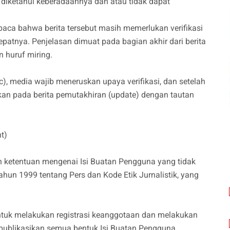
k diketahui keberadaannya dan atau tidak dapat
ca bahwa berita tersebut masih memerlukan verifikasi
patnya. Penjelasan dimuat pada bagian akhir dari berita
 huruf miring.
c), media wajib meneruskan upaya verifikasi, dan setelah
umkan pada berita pemutakhiran (update) dengan tautan
t)
n ketentuan mengenai Isi Buatan Pengguna yang tidak
un 1999 tentang Pers dan Kode Etik Jurnalistik, yang
ntuk melakukan registrasi keanggotaan dan melakukan
mpublikasikan semua bentuk Isi Buatan Pengguna.