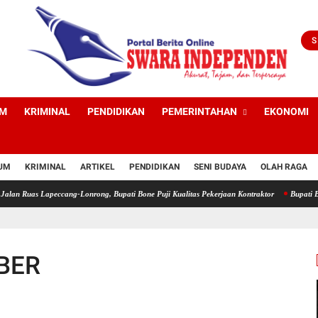
S
UM
KRIMINAL
PENDIDIKAN
PEMERINTAHAN
EKONOMI
UM
KRIMINAL
ARTIKEL
PENDIDIKAN
SENI BUDAYA
OLAH RAGA
as Lapeccang-Lonrong, Bupati Bone Puji Kualitas Pekerjaan Kontraktor
Bupati Bone Res
BER