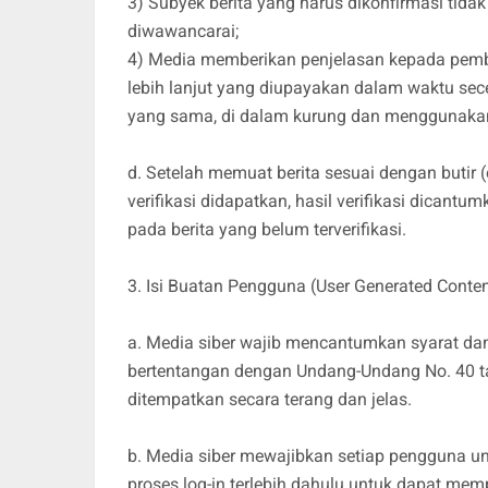
3) Subyek berita yang harus dikonfirmasi tida
diwawancarai;
4) Media memberikan penjelasan kepada pemba
lebih lanjut yang diupayakan dalam waktu sece
yang sama, di dalam kurung dan menggunakan
d. Setelah memuat berita sesuai dengan butir (
verifikasi didapatkan, hasil verifikasi dicant
pada berita yang belum terverifikasi.
3. Isi Buatan Pengguna (User Generated Conten
a. Media siber wajib mencantumkan syarat da
bertentangan dengan Undang-Undang No. 40 tah
ditempatkan secara terang dan jelas.
b. Media siber mewajibkan setiap pengguna u
proses log-in terlebih dahulu untuk dapat me